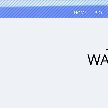
HOME
BIO
WA