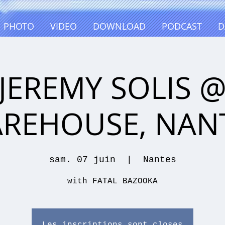
PHOTO
VIDEO
DOWNLOAD
PODCAST
D
JEREMY SOLIS 
REHOUSE, NAN
sam. 07 juin
  |  
Nantes
with FATAL BAZOOKA