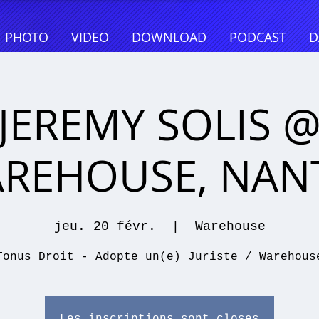
PHOTO
VIDEO
DOWNLOAD
PODCAST
D
JEREMY SOLIS 
REHOUSE, NAN
jeu. 20 févr.
  |  
Warehouse
Tonus Droit - Adopte un(e) Juriste / Warehous