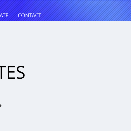
ATE
CONTACT
@
TES
e