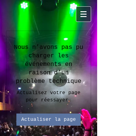
Nous n’avons pas pu
charger les
événements en
raison d’un
problème technique
Actualisez votre page
pour réessayer.
Actualiser la page